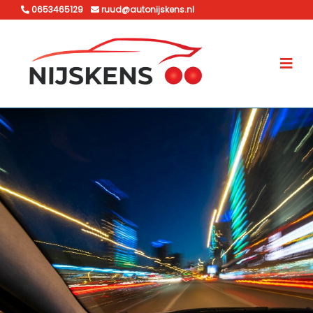
0653465129
ruud@autonijskens.nl