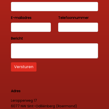
E-mailadres
Telefoonnummer
Bericht
Versturen
Adres
Leropperweg 17
6077 NW Sint-Odiliënberg (Roermond)