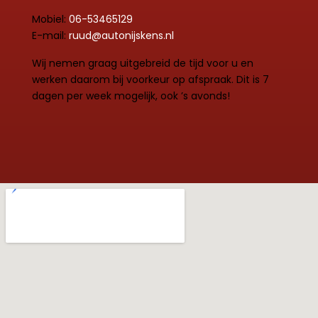
Mobiel:
06-53465129
E-mail:
ruud@autonijskens.nl
Wij nemen graag uitgebreid de tijd voor u en
werken daarom bij voorkeur op afspraak. Dit is 7
dagen per week mogelijk, ook ’s avonds!